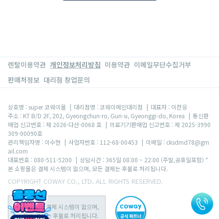
렌탈이용약관
개인정보처리방침
이용약관
이메일무단수집거부
판매처정보
대리점 창업문의
상호명 : super 코웨이몰
|
대리점명 : 코웨이메인대리점
|
대표자 : 이찬응
주소 : KT B/D 2F, 202, Gyeongchun-ro, Guri-si, Gyeonggi-do, Korea
|
통신판
매업 신고번호 : 제 2026-다산-0068 호
|
의료기기판매업 신고번호 : 제 2025-3990
309-00090호
관리책임자명 : 이수현
|
사업자번호 : 112-68-00453
|
이메일 : cksdmd78@gm
ail.com
대표번호 : 080-511-5200
|
상담시간 : 365일 08:00 ~ 22:00 (주말,공휴일포함) *
본 쇼핑몰은 결제 시스템이 없으며, 모든 결제는 후불로 처리됩니다.
COPYRIGHT COWAY CO., LTD. ALL RIGHTS RESERVED.
본 쇼핑몰은 결제 시스템이 없으며,
모든 결제는 후불로 처리됩니다.