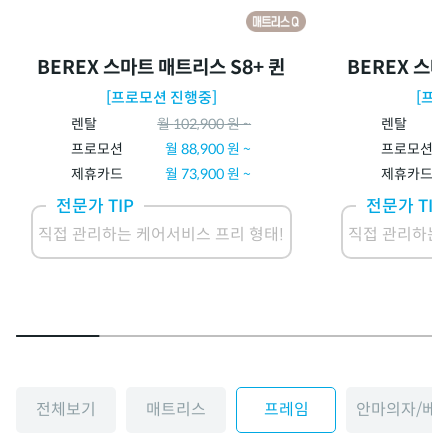
BEREX 스마트 매트리스 S8+ 퀸
BEREX 스마
[프로모션 진행중]
[프
렌탈
월
102,900
원 ~
렌탈
프로모션
월
88,900
원 ~
프로모션
제휴카드
월
73,900
원 ~
제휴카드
전문가 TIP
전문가 TIP
직접 관리하는 케어서비스 프리 형태!
직접 관리하는 
전체보기
매트리스
프레임
안마의자/베