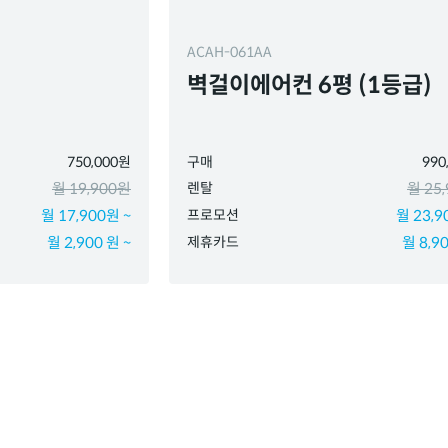
ACAH-061AA
벽걸이에어컨 6평 (1등급)
750,000원
구매
990
월 19,900원
렌탈
월 25
월 17,900원 ~
프로모션
월 23,9
월 2,900 원 ~
제휴카드
월 8,90