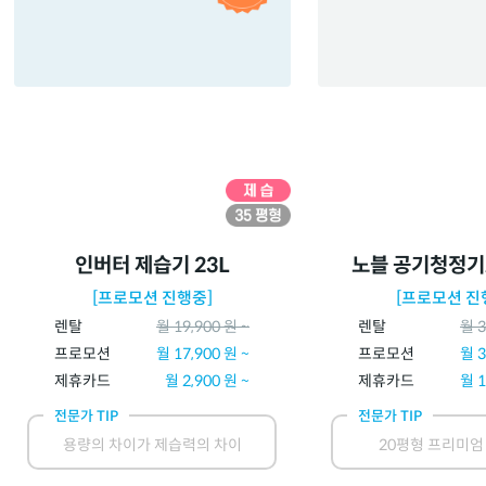
인버터 제습기 23L
노블 공기청정기2
[프로모션 진행중]
[프로모션 진
렌탈
월
19,900
원 ~
렌탈
월
3
프로모션
월
17,900
원 ~
프로모션
월
3
제휴카드
월
2,900
원 ~
제휴카드
월
1
전문가 TIP
전문가 TIP
용량의 차이가 제습력의 차이
20평형 프리미엄