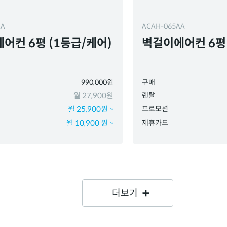
AA
ACAH-065AA
어컨 6평 (1등급/케어)
벽걸이에어컨 6평
990,000원
구매
월 27,900원
렌탈
월 25,900원 ~
프로모션
월 10,900 원 ~
제휴카드
더보기