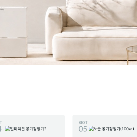
T
BEST
4
05