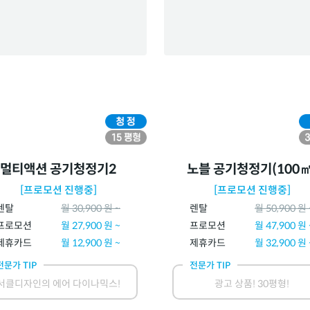
멀티액션 공기청정기2
노블 공기청정기(100㎡
[프로모션 진행중]
[프로모션 진행중]
렌탈
월
30,900
원 ~
렌탈
월
50,900
원 
프로모션
월
27,900
원 ~
프로모션
월
47,900
원 
제휴카드
월
12,900
원 ~
제휴카드
월
32,900
원 
전문가 TIP
전문가 TIP
서클디자인의 에어 다이나믹스!
광고 상품! 30평형!