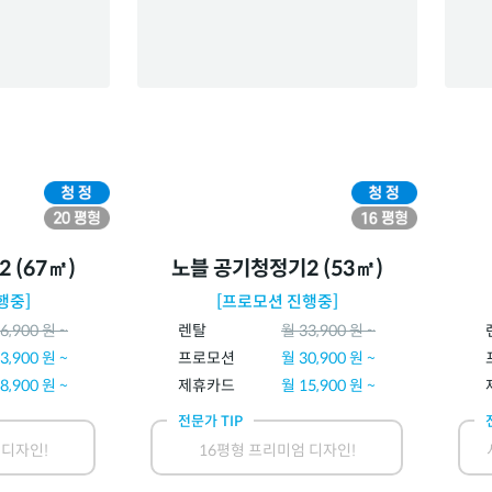
 (67㎡)
노블 공기청정기2 (53㎡)
행중]
[프로모션 진행중]
6,900
원 ~
렌탈
월
33,900
원 ~
3,900
원 ~
프로모션
월
30,900
원 ~
8,900
원 ~
제휴카드
월
15,900
원 ~
전문가 TIP
 디자인!
16평형 프리미엄 디자인!