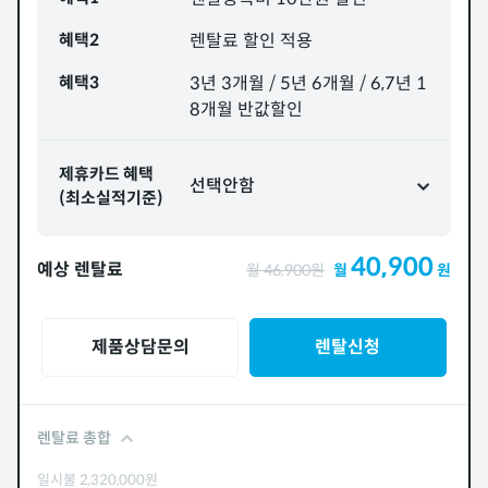
혜택2
렌탈료 할인 적용
혜택3
3년 3개월 / 5년 6개월 / 6,7년 1
8개월 반값할인
제휴카드 혜택
선택안함
(최소실적기준)
40,900
예상 렌탈료
월
46,900
원
월
원
제품상담문의
렌탈신청
렌탈료 총합
일시불
2,320,000
원