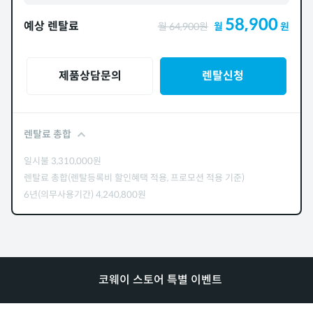
58,900
예상 렌탈료
월
64,900
원
월
원
제품상담문의
렌탈신청
렌탈료 총합
일시불
3,310,000
원
렌탈료 총합(렌탈등록비 할인혜택 적용, 프로모션 적용 기준)
6년(의무사용기간)
4,240,800
원
코웨이 스토어 특별 이벤트