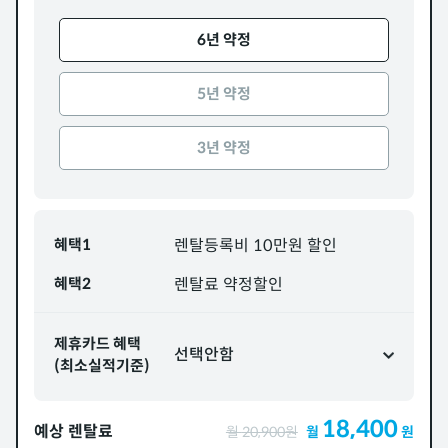
6년 약정
5년 약정
3년 약정
혜택1
렌탈등록비 10만원 할인
혜택2
렌탈료 약정할인
제휴카드 혜택
선택안함
(최소실적기준)
18,400
예상 렌탈료
월
20,900
원
월
원