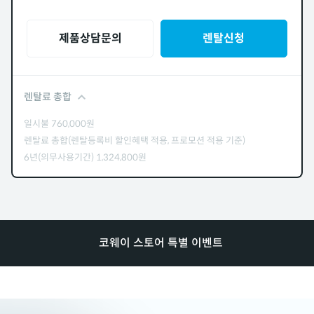
제품상담문의
렌탈신청
렌탈료 총합
일시불
760,000
원
렌탈료 총합(렌탈등록비 할인혜택 적용, 프로모션 적용 기준)
6년(의무사용기간)
1,324,800
원
코웨이 스토어 특별 이벤트