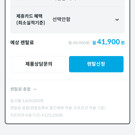
제휴카드 혜택
선택안함
(최소실적기준)
41,900
예상 렌탈료
월
45,900
원
월
원
제품상담문의
렌탈신청
렌탈료 총합
일시불
3,600,000
원
렌탈료 총합(렌탈등록비 할인혜택 적용, 프로모션 적용 기준)
9년(의무사용기간)
4,525,200
원