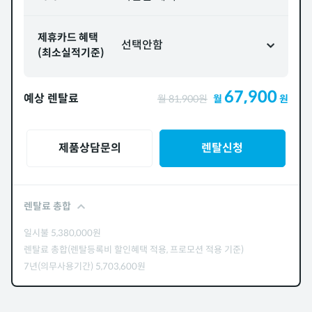
제휴카드 혜택
선택안함
(최소실적기준)
67,900
예상 렌탈료
월
81,900
원
월
원
제품상담문의
렌탈신청
렌탈료 총합
일시불
5,380,000
원
렌탈료 총합(렌탈등록비 할인혜택 적용, 프로모션 적용 기준)
7년(의무사용기간)
5,703,600
원