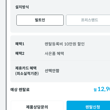
설치방식
빌트인
프리스탠드
혜택1
렌탈등록비 10만원 할인
혜택2
사은품 혜택
제휴카드 혜택
선택안함
(최소실적기준)
12,9
예상 렌탈료
월
제품상담문의
렌탈신청