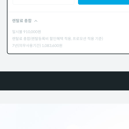
렌탈료 총합
일시불
910,000
원
렌탈료 총합(렌탈등록비 할인혜택 적용, 프로모션 적용 기준)
7년(의무사용기간)
1,083,600
원