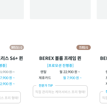
리스 S6+ 퀸
BEREX 볼륨 프레임 퀸
BE
행중]
[프로모션 진행중]
1,900
원 ~
렌탈
월
22,900
원 ~
7,900
원 ~
제휴카드
월
7,900
원 ~
2,900
원 ~
전문가 TIP
직접 관리하는 케어서비스 프리 형태!
스 프리 형태!
직접