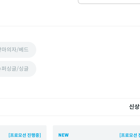
안마의자/베드
슈퍼싱글/싱글
신상
[프로모션 진행중]
[프로모션 