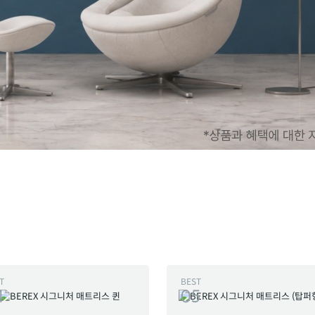
T
BEST
4
05