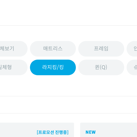
체보기
매트리스
프레임
일체형
라지킹/킹
퀸(Q)
[프로모션 진행중]