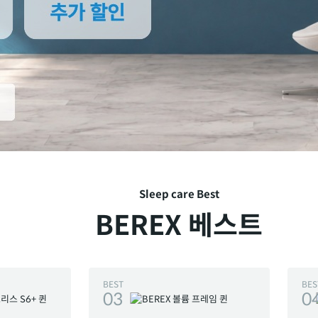
Sleep care Best
BEREX 베스트
BEST
BES
03
0