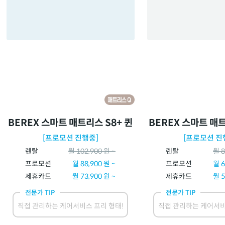
BEREX 스마트 매트리스 S8+ 퀸
BEREX 스마트 매트
[프로모션 진행중]
[프로모션 진
렌탈
월
102,900
원 ~
렌탈
월
8
프로모션
월
88,900
원 ~
프로모션
월
6
제휴카드
월
73,900
원 ~
제휴카드
월
5
전문가 TIP
전문가 TIP
직접 관리하는 케어서비스 프리 형태!
직접 관리하는 케어서비